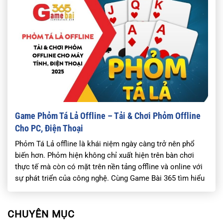
Game Phỏm Tá Lả Offline – Tải & Chơi Phỏm Offline
Cho PC, Điện Thoại
Phỏm Tá Lả offline là khái niệm ngày càng trở nên phổ
biến hơn. Phỏm hiện không chỉ xuất hiện trên bàn chơi
thực tế mà còn có mặt trên nền tảng offline và online với
sự phát triển của công nghệ. Cùng Game Bài 365 tìm hiểu
ngay loại hình chơi Phỏm không cần…
CHUYÊN MỤC