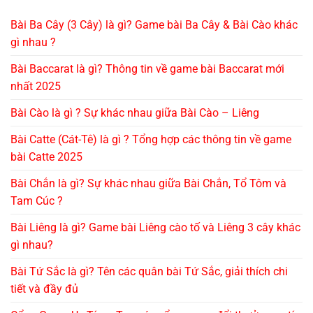
Bài Ba Cây (3 Cây) là gì? Game bài Ba Cây & Bài Cào khác
gì nhau ?
Bài Baccarat là gì? Thông tin về game bài Baccarat mới
nhất 2025
Bài Cào là gì ? Sự khác nhau giữa Bài Cào – Liêng
Bài Catte (Cát-Tê) là gì ? Tổng hợp các thông tin về game
bài Catte 2025
Bài Chắn là gì? Sự khác nhau giữa Bài Chắn, Tổ Tôm và
Tam Cúc ?
Bài Liêng là gì? Game bài Liêng cào tố và Liêng 3 cây khác
gì nhau?
Bài Tứ Sắc là gì? Tên các quân bài Tứ Sắc, giải thích chi
tiết và đầy đủ