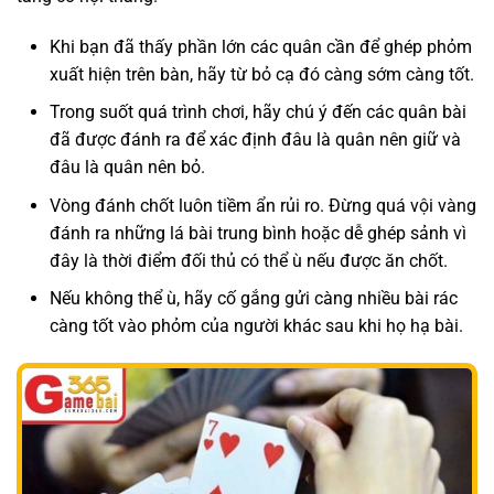
Khi bạn đã thấy phần lớn các quân cần để ghép phỏm
xuất hiện trên bàn, hãy từ bỏ cạ đó càng sớm càng tốt.
Trong suốt quá trình chơi, hãy chú ý đến các quân bài
đã được đánh ra để xác định đâu là quân nên giữ và
đâu là quân nên bỏ.
Vòng đánh chốt luôn tiềm ẩn rủi ro. Đừng quá vội vàng
đánh ra những lá bài trung bình hoặc dễ ghép sảnh vì
đây là thời điểm đối thủ có thể ù nếu được ăn chốt.
Nếu không thể ù, hãy cố gắng gửi càng nhiều bài rác
càng tốt vào phỏm của người khác sau khi họ hạ bài.