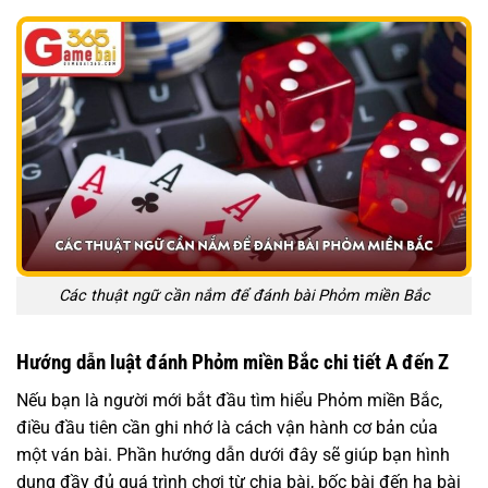
Các thuật ngữ cần nắm để đánh bài Phỏm miền Bắc
Hướng dẫn luật đánh Phỏm miền Bắc chi tiết A đến Z
Nếu bạn là người mới bắt đầu tìm hiểu Phỏm miền Bắc,
điều đầu tiên cần ghi nhớ là cách vận hành cơ bản của
một ván bài. Phần hướng dẫn dưới đây sẽ giúp bạn hình
dung đầy đủ quá trình chơi từ chia bài, bốc bài đến hạ bài