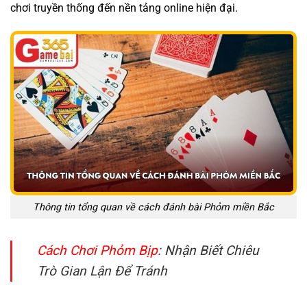
chơi truyền thống đến nền tảng online hiện đại.
Thông tin tổng quan về cách đánh bài Phỏm miền Bắc
Cách Chơi Phỏm Bịp
: Nhận Biết Chiêu
Trò Gian Lận Để Tránh