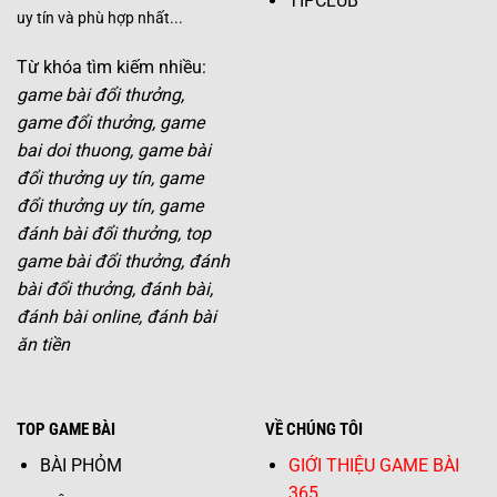
TIPCLUB
uy tín và phù hợp nhất...
Từ khóa tìm kiếm nhiều:
game bài đổi thưởng,
game đổi thưởng, game
bai doi thuong, game bài
đổi thưởng uy tín, game
đổi thưởng uy tín, game
đánh bài đổi thưởng, top
game bài đổi thưởng, đánh
bài đổi thưởng, đánh bài,
đánh bài online, đánh bài
ăn tiền
TOP GAME BÀI
VỀ CHÚNG TÔI
BÀI PHỎM
GIỚI THIỆU GAME BÀI
365