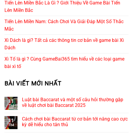
Tiến Lên Miền Bắc Là Gì ? Giới Thiệu Về Game Bài Tiến
Lên Miền Bắc
Tiến Lên Miền Nam: Cách Chơi Và Giải Đáp Một Số Thắc
Mắc
Xì Dách là gì? Tất cả các thông tin cơ bản về game bài Xì
Dách
Xì Tố là gì ? Cùng GameBai365 tìm hiểu về các loại game
bài xì tố
BÀI VIẾT MỚI NHẤT
Luật bài Baccarat và một số câu hỏi thường gặp
11
về luật chơi bài Baccarat 2025
Th4
Cách chơi bài Baccarat từ cơ bản tới nâng cao cực
11
kỳ dễ hiểu cho tân thủ
Th4