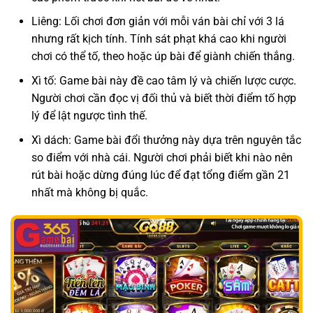
Liêng: Lối chơi đơn giản với mỗi ván bài chỉ với 3 lá
nhưng rất kịch tính. Tính sát phạt khá cao khi người
chơi có thể tố, theo hoặc úp bài để giành chiến thắng.
Xì tố: Game bài này đề cao tâm lý và chiến lược cược.
Người chơi cần đọc vị đối thủ và biết thời điểm tố hợp
lý để lật ngược tình thế.
Xì dách: Game bài đổi thưởng này dựa trên nguyên tắc
so điểm với nhà cái. Người chơi phải biết khi nào nên
rút bài hoặc dừng đúng lúc để đạt tổng điểm gần 21
nhất mà không bị quắc.