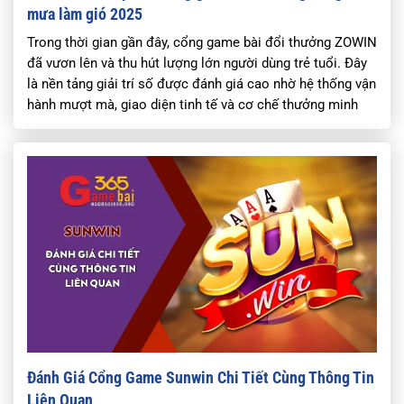
mưa làm gió 2025
Trong thời gian gần đây, cổng game bài đổi thưởng ZOWIN
đã vươn lên và thu hút lượng lớn người dùng trẻ tuổi. Đây
là nền tảng giải trí số được đánh giá cao nhờ hệ thống vận
hành mượt mà, giao diện tinh tế và cơ chế thưởng minh
bạch. Cùng Game Bài 365…
Đánh Giá Cổng Game Sunwin Chi Tiết Cùng Thông Tin
Liên Quan