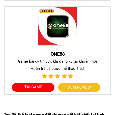
ONE88
Game bài uy tín 88K khi đăng ký tài khoản mới
Hoàn trả cá cược thể thao 1.5%
TẢI GAME
XEM REVIEW
Top 05 thể loại game đổi thưởng nổi bật nhất tại link