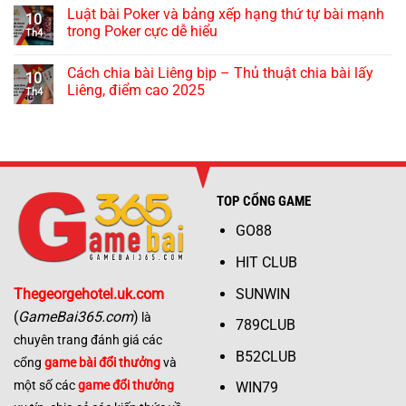
Luật bài Poker và bảng xếp hạng thứ tự bài mạnh
10
trong Poker cực dễ hiểu
Th4
Cách chia bài Liêng bịp – Thủ thuật chia bài lấy
10
Liêng, điểm cao 2025
Th4
TOP CỔNG GAME
GO88
HIT CLUB
SUNWIN
Thegeorgehotel.uk.com
(
GameBai365.com
)
là
789CLUB
chuyên trang đánh giá các
B52CLUB
cổng
game bài đổi thưởng
và
một số các
game đổi thưởng
WIN79