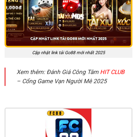
Cập nhật link tải Go88 mới nhất 2025
Xem thêm: Đánh Giá Công Tâm
HIT CLUB
– Cổng Game Vạn Người Mê 2025