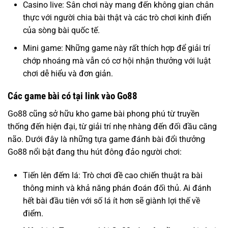
Casino live: Sân chơi này mang đến không gian chân
thực với người chia bài thật và các trò chơi kinh điển
của sòng bài quốc tế.
Mini game: Những game này rất thích hợp để giải trí
chớp nhoáng mà vẫn có cơ hội nhận thưởng với luật
chơi dễ hiểu và đơn giản.
Các game bài có tại link vào Go88
Go88 cũng sở hữu kho game bài phong phú từ truyền
thống đến hiện đại, từ giải trí nhẹ nhàng đến đối đầu căng
não. Dưới đây là những tựa game đánh bài đổi thưởng
Go88 nổi bật đang thu hút đông đảo người chơi:
Tiến lên đếm lá: Trò chơi đề cao chiến thuật ra bài
thông minh và khả năng phán đoán đối thủ. Ai đánh
hết bài đầu tiên với số lá ít hơn sẽ giành lợi thế về
điểm.