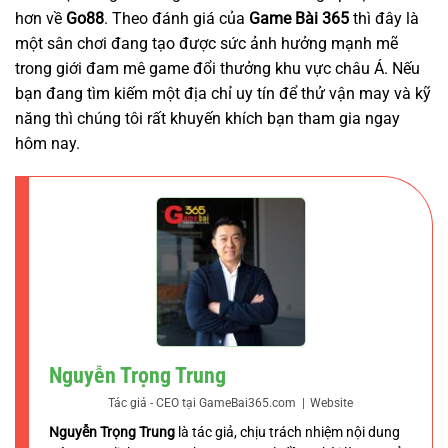
hơn về
Go88
. Theo đánh giá của
Game Bài 365
thì đây là
một sân chơi đang tạo được sức ảnh hưởng mạnh mẽ
trong giới đam mê game đổi thưởng khu vực châu Á. Nếu
bạn đang tìm kiếm một địa chỉ uy tín để thử vận may và kỹ
năng thì chúng tôi rất khuyến khích bạn tham gia ngay
hôm nay.
Nguyễn Trọng Trung
Tác giả - CEO
tại
GameBai365.com
|
Website
Nguyễn Trọng Trung
là tác giả, chịu trách nhiệm nội dung