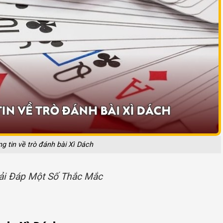
g tin về trò đánh bài Xì Dách
iải Đáp Một Số Thắc Mắc