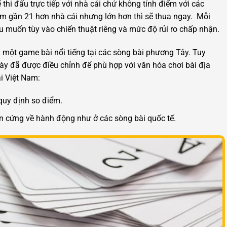
thi đấu trực tiếp với nhà cái chứ không tính điểm với các
iểm gần 21 hơn nhà cái nhưng lớn hơn thì sẽ thua ngay. Mỗi
ếu muốn tùy vào chiến thuật riêng và mức độ rủi ro chấp nhận.
 một game bài nổi tiếng tại các sòng bài phương Tây. Tuy
ày đã được điều chỉnh để phù hợp với văn hóa chơi bài địa
ại Việt Nam:
quy định so điểm.
hạn cứng về hành động như ở các sòng bài quốc tế.