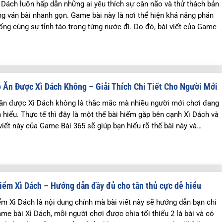
 Dách luôn hấp dẫn những ai yêu thích sự cân não và thử thách bản
ừng ván bài nhanh gọn. Game bài này là nơi thể hiện khả năng phán
ống cùng sự tỉnh táo trong từng nước đi. Do đó, bài viết của Game
 Ăn Được Xì Dách Không – Giải Thích Chi Tiết Cho Người Mới
ăn được Xì Dách không là thắc mắc mà nhiều người mới chơi đang
 hiểu. Thực tế thì đây là một thế bài hiếm gặp bên cạnh Xì Dách và
 viết này của Game Bài 365 sẽ giúp bạn hiểu rõ thế bài này và…
iểm Xì Dách – Hướng dẫn đầy đủ cho tân thủ cực dễ hiểu
ểm Xì Dách là nội dung chính mà bài viết này sẽ hướng dẫn bạn chi
ame bài Xì Dách, mỗi người chơi được chia tối thiểu 2 lá bài và có