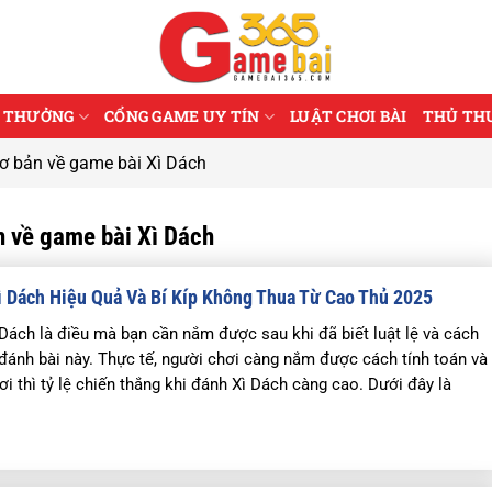
I THƯỞNG
CỔNG GAME UY TÍN
LUẬT CHƠI BÀI
THỦ TH
 cơ bản về game bài Xì Dách
ản về game bài Xì Dách
 Dách Hiệu Quả Và Bí Kíp Không Thua Từ Cao Thủ 2025
Dách là điều mà bạn cần nắm được sau khi đã biết luật lệ và cách
 đánh bài này. Thực tế, người chơi càng nắm được cách tính toán và
ơi thì tỷ lệ chiến thắng khi đánh Xì Dách càng cao. Dưới đây là