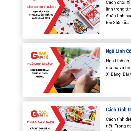
Cách chơi Xì
lĩnh trong t
đoán tình hu
Bài 365 sẽ…
Ngũ Linh Có
Ngũ Linh có 
mơ hồ và tìm
Xì Bàng. Bài
Cách Tính Đ
Cách tính đi
tiết. Trong g