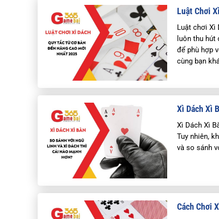
Luật Chơi X
Luật chơi Xì
luôn thu hút
để phù hợp v
cùng bạn k
Xì Dách Xì 
Xì Dách Xì Bà
Tuy nhiên, kh
và so sánh v
Cách Chơi X