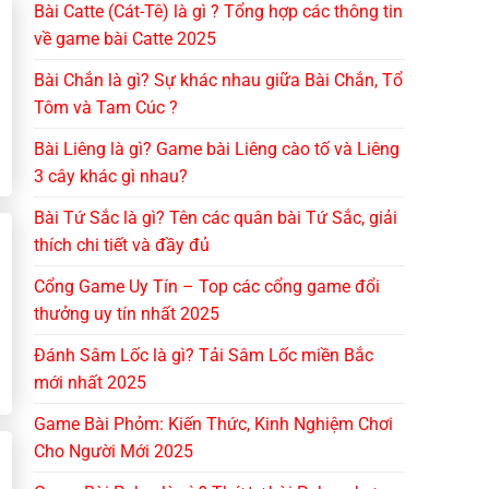
Bài Catte (Cát-Tê) là gì ? Tổng hợp các thông tin
về game bài Catte 2025
Bài Chắn là gì? Sự khác nhau giữa Bài Chắn, Tổ
Tôm và Tam Cúc ?
Bài Liêng là gì? Game bài Liêng cào tố và Liêng
3 cây khác gì nhau?
Bài Tứ Sắc là gì? Tên các quân bài Tứ Sắc, giải
thích chi tiết và đầy đủ
Cổng Game Uy Tín – Top các cổng game đổi
thưởng uy tín nhất 2025
Đánh Sâm Lốc là gì? Tải Sâm Lốc miền Bắc
mới nhất 2025
Game Bài Phỏm: Kiến Thức, Kinh Nghiệm Chơi
Cho Người Mới 2025