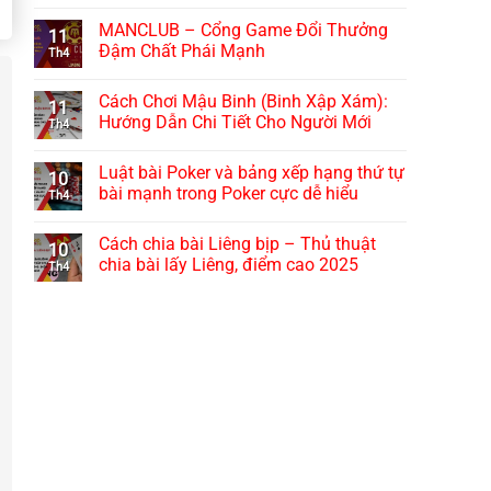
MANCLUB – Cổng Game Đổi Thưởng
11
Đậm Chất Phái Mạnh
Th4
Cách Chơi Mậu Binh (Binh Xập Xám):
11
Hướng Dẫn Chi Tiết Cho Người Mới
Th4
Luật bài Poker và bảng xếp hạng thứ tự
10
bài mạnh trong Poker cực dễ hiểu
Th4
Cách chia bài Liêng bịp – Thủ thuật
10
chia bài lấy Liêng, điểm cao 2025
Th4