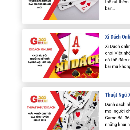
thể rút thêm
bài”…
Xì Dách Onl
Xì Dách onli
chơi Việt nhờ
có thể đắm c
bài mà khôn
Thuật Ngữ X
Danh sách nh
mọi người ch
Game Bài 36
những khái n